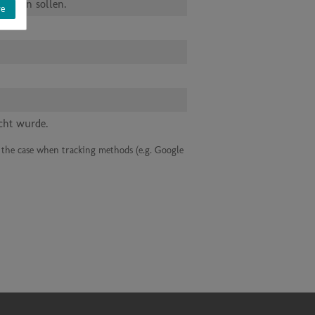
t sein sollen.
ve
ucht wurde.
ple the case when tracking methods (e.g. Google