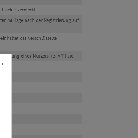
m Cookie vermerkt.
sten 14 Tage nach der Registrierung auf
inhaltet das verschlüsselte
zierung eines Nutzers als Affiliate.
he
u