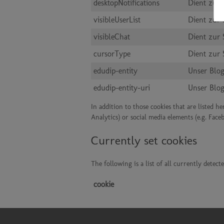
desktopNotifications
Dient zur 
visibleUserList
Dient zur 
visibleChat
Dient zur 
cursorType
Dient zur
edudip-entity
Unser Blog
edudip-entity-uri
Unser Blog
In addition to those cookies that are listed h
Analytics) or social media elements (e.g. Face
Currently set cookies
The following is a list of all currently detect
cookie