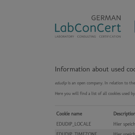
Information about used co
edudip
is an open company. In relation to th
Here you will find a list of all cookies used b
Cookie name
Descriptio
EDUDIP_LOCALE
Hier speic
EDUDIP_TIMEZONE
Hier speic