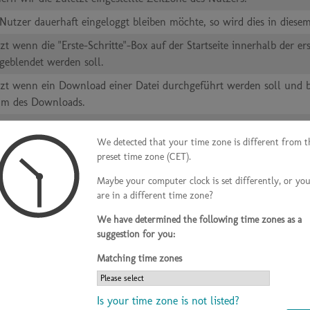
utzer dauerhaft eingeloggt bleiben möchte, so wird dies in diese
zt wenn die "Erste-Schritte"-Box auf der Startseite innerhalb der er
geblendet werden soll.
zt wenn ein Download einer Datei durchgeführt werden soll und be
um des Downloads.
kie wird nur auf www.edudip.market verwendet. Es dient zur Identifi
We detected that your time zone is different from t
Verifikation des Browsers beim automatischen Raumbesuch.
preset time zone (CET).
indeutigen Identifizierung eines eingeloggten Nutzers genutzt.
Maybe your computer clock is set differently, or yo
are in a different time zone?
Nutzungsanalyse.
Verbesserung unserer Webseite.
We have determined the following time zones as a
suggestion for you:
Speicherung des ausgewählten Kamera.
Matching time zones
 Speicherung des ausgewählten Mikrophons.
 Speicherung des ausgewählten Seminarraum-Themes.
Is your time zone is not listed?