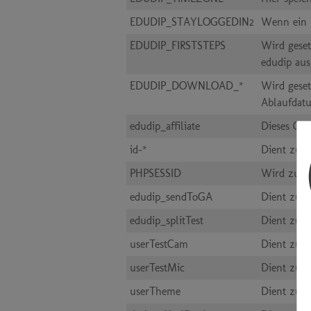
EDUDIP_STAYLOGGEDIN2
Wenn ein N
EDUDIP_FIRSTSTEPS
Wird geset
edudip aus
EDUDIP_DOWNLOAD_*
Wird geset
Ablaufdat
edudip_affiliate
Dieses Coo
id-*
Dient zur 
PHPSESSID
Wird zur e
edudip_sendToGA
Dient zur 
edudip_splitTest
Dient zur 
userTestCam
Dient zur 
userTestMic
Dient zur
userTheme
Dient zur